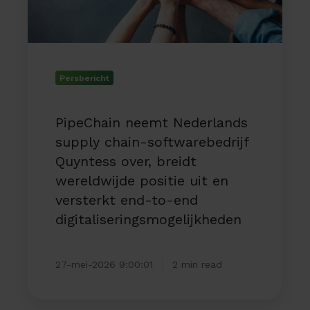
Quyntess
over,
breidt
wereldwijde
positie
Persbericht
uit
en
PipeChain neemt Nederlands
versterkt
supply chain-softwarebedrijf
end-
to-
Quyntess over, breidt
end
wereldwijde positie uit en
digitaliseringsmogelijkheden
versterkt end-to-end
digitaliseringsmogelijkheden
27-mei-2026 9:00:01
2 min read