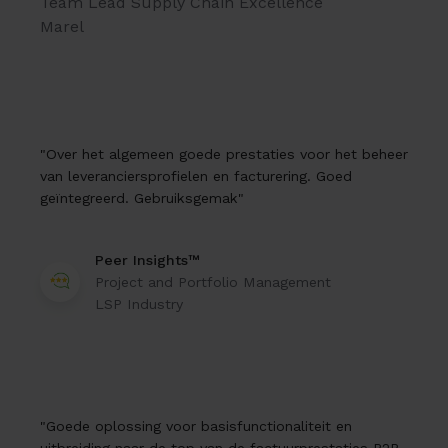
Team Lead Supply Chain Excellence
Marel
"Over het algemeen goede prestaties voor het beheer
van leveranciersprofielen en facturering. Goed
geïntegreerd. Gebruiksgemak"
Peer Insights™
Project and Portfolio Management
LSP Industry
"Goede oplossing voor basisfunctionaliteit en
uitbreiding naar de top van de factuurprestaties P2P-