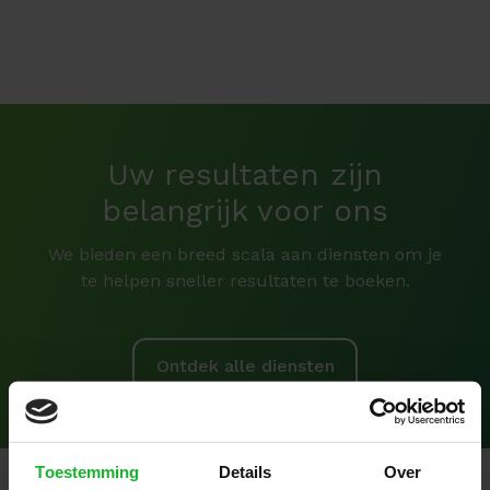
Uw resultaten zijn
belangrijk voor ons
We bieden een breed scala aan diensten om je
te helpen sneller resultaten te boeken.
Ontdek alle diensten
Toestemming
Details
Over