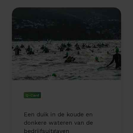
Een
duik
in
de
koude
en
donkere
wateren
van
de
bedrijfsuitgaven
Q-Card
Een duik in de koude en
donkere wateren van de
bedrijfsuitgaven