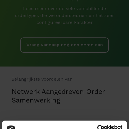
Lees meer over de vele verschillende
ordertypes die we ondersteunen en het zeer
configureerbare karakter
Vraag vandaag nog een demo aan
Belangrijkste voordelen van
Netwerk Aangedreven Order
Samenwerking