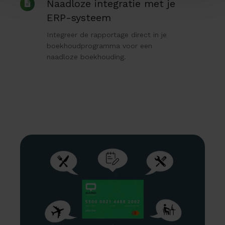
Naadloze
Naadloze integratie met je
integratie
ERP-systeem
met
Integreer de rapportage direct in je
je
boekhoudprogramma voor een
ERP-
naadloze boekhouding.
systeem