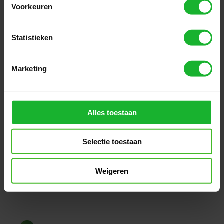
Voorkeuren
Cloud-
Cloud-gebaseerde
Statistieken
gebaseerde
oplossing
oplossing
Sla alles op in de cloud en mis nooit
Marketing
meer belangrijke gegevens.
Alles toestaan
Real-
Real-time zichtbaarheid
Selectie toestaan
time
Krijg volledig inzicht in
zichtbaarheid
betaalstatussen en weet altijd waar je
Weigeren
geld is.