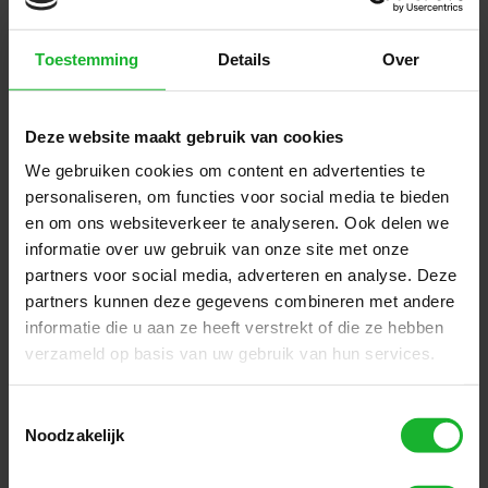
Alles
Alles onder controle
onder
hebben
Toestemming
Details
Over
controle
Volledige transparantie en
hebben
zichtbaarheid van uw uitgaven.
Deze website maakt gebruik van cookies
We gebruiken cookies om content en advertenties te
Stamgegevens
Stamgegevens leverancier
personaliseren, om functies voor social media te bieden
leverancier
verminderen
en om ons websiteverkeer te analyseren. Ook delen we
verminderen
informatie over uw gebruik van onze site met onze
Maak minder stamgegevens van
leveranciers aan in je ERP en bespaar
partners voor social media, adverteren en analyse. Deze
zo tijd.
partners kunnen deze gegevens combineren met andere
informatie die u aan ze heeft verstrekt of die ze hebben
verzameld op basis van uw gebruik van hun services.
Closed
Closed Loop
Loop
Toestemmingsselectie
Registreer de betalingsbewijzen en
Noodzakelijk
btw-percentages in één platform.