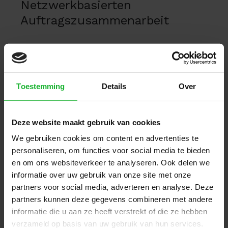
Netzwerkbasierten
Auftragszusammenarbeit
Kontrolle
Kontrolle behalten
Toestemming
Details
Over
behalten
Erhalten Sie vollständige Transparenz
und Übersicht über Ihre Ausgaben.
Deze website maakt gebruik van cookies
We gebruiken cookies om content en advertenties te
Stammdaten
Stammdaten reduzieren
personaliseren, om functies voor social media te bieden
reduzieren
Verringern Sie die Erstellung von
en om ons websiteverkeer te analyseren. Ook delen we
Lieferantenstammdaten in Ihrem ERP
informatie over uw gebruik van onze site met onze
und sparen Sie somit Zeit.
partners voor social media, adverteren en analyse. Deze
partners kunnen deze gegevens combineren met andere
informatie die u aan ze heeft verstrekt of die ze hebben
Geschlossener
Geschlossener Kreislauf
verzameld op basis van uw gebruik van hun services.