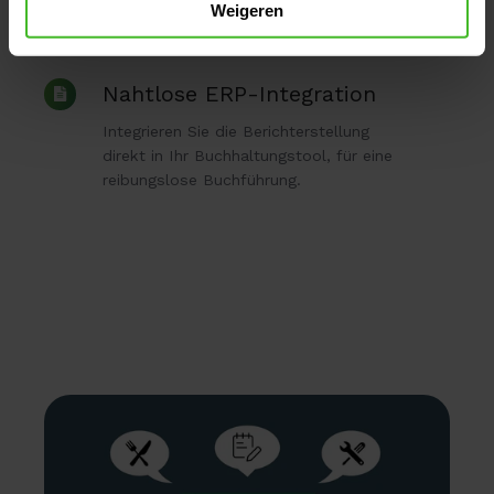
Weigeren
Nahtlose
Nahtlose ERP-Integration
ERP-
Integrieren Sie die Berichterstellung
Integration
direkt in Ihr Buchhaltungstool, für eine
reibungslose Buchführung.