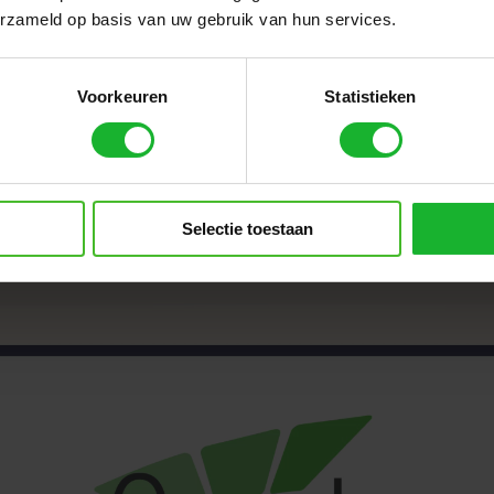
ardoor een gestroomlijnde, efficiënte manier van
erzameld op basis van uw gebruik van hun services.
eëerd.
Voorkeuren
Statistieken
Selectie toestaan