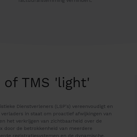
factuurafstemming verhindert.
of TMS 'light'
stieke Dienstverleners (LSP's) vereenvoudigt en
 verladers in staat om proactief afwijkingen van
n het verkrijgen van zichtbaarheid over de
lex door de betrokkenheid van meerdere
rde registratiesystemen en de dynamische,