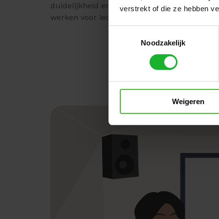
duidelijkheid en gemak aan boord neemt, wa
verstrekt of die ze hebben v
werken voor iedereen betrokken wordt gecr
Toestemmingsselectie
Noodzakelijk
Weigeren