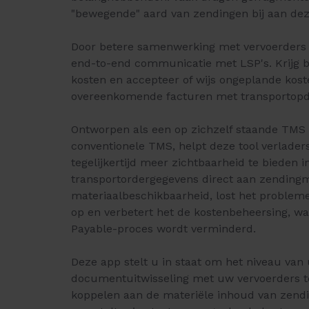
"bewegende" aard van zendingen bij aan dez
Door betere samenwerking met vervoerders t
end-to-end communicatie met LSP's. Krijg b
kosten en accepteer of wijs ongeplande koste
overeenkomende facturen met transportopd
Ontworpen als een op zichzelf staande TMS 'l
conventionele TMS, helpt deze tool verlade
tegelijkertijd meer zichtbaarheid te bieden i
transportordergegevens direct aan zendingma
materiaalbeschikbaarheid, lost het problem
op en verbetert het de kostenbeheersing, wa
Payable-proces wordt verminderd.
Deze app stelt u in staat om het niveau va
documentuitwisseling met uw vervoerders te
koppelen aan de materiële inhoud van zendi