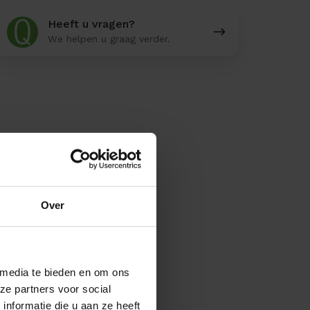
Heeft
Heeft u vragen?
u
We helpen u graag verder.
vragen?
Over
 media te bieden en om ons
ze partners voor social
nformatie die u aan ze heeft