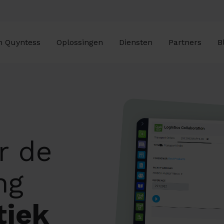
 Quyntess
Oplossingen
Diensten
Partners
B
r de
ng
tiek