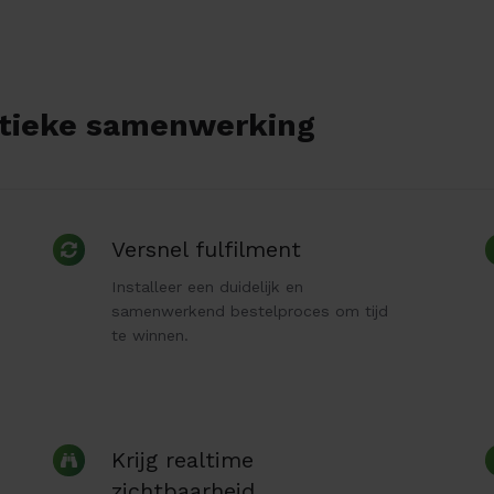
stieke samenwerking
Versnel
Versnel fulfilment
fulfilment
Installeer een duidelijk en
samenwerkend bestelproces om tijd
te winnen.
Krijg
Krijg realtime
realtime
zichtbaarheid