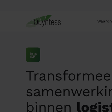
Waarom
Transformee
samenwerki
binnen
logis