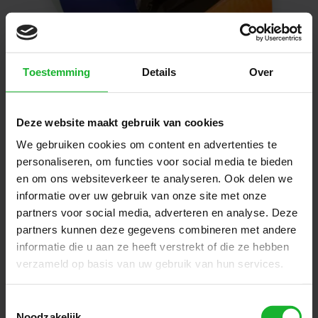
Toestemming
Details
Over
"Einerseits haben wir an
Deze website maakt gebruik van cookies
Effizienz gewonnen,
We gebruiken cookies om content en advertenties te
andererseits an Zuverlässigkeit
personaliseren, om functies voor social media te bieden
en om ons websiteverkeer te analyseren. Ook delen we
und deutlich besserer Kontrolle
informatie over uw gebruik van onze site met onze
über die Materialien, die wir
partners voor social media, adverteren en analyse. Deze
nicht erhalten haben. Dies
partners kunnen deze gegevens combineren met andere
bedeutet auch, dass die
informatie die u aan ze heeft verstrekt of die ze hebben
verzameld op basis van uw gebruik van hun services.
Rechnungsprüfung und -
abstimmung reibungslos
Toestemmingsselectie
verläuft, während wir in der
Noodzakelijk