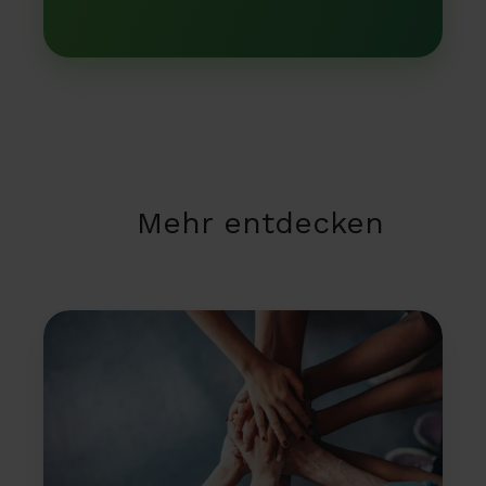
Mehr entdecken
PipeChain
übernimmt
das
niederländische
Supply-
Chain-
Softwareunternehmen