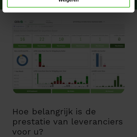
Hoe belangrijk is de
prestatie van leveranciers
voor u?