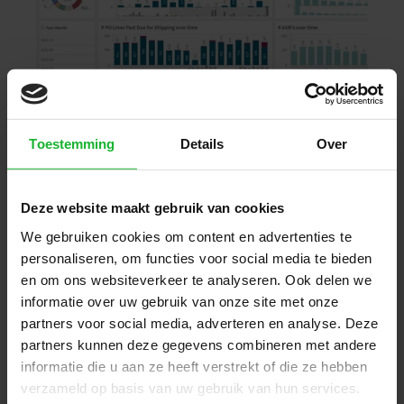
Hoe waardevol is dit voor
Toestemming
Details
Over
jouw bedrijf?
Deze website maakt gebruik van cookies
We gebruiken cookies om content en advertenties te
Hoe meer applicaties uw bedrijf gebruikt op
personaliseren, om functies voor social media te bieden
ons platform, hoe nuttiger de SCM Dashboards
en om ons websiteverkeer te analyseren. Ook delen we
zullen zijn. Het geeft een uitgebreid, end-to-
informatie over uw gebruik van onze site met onze
end inzicht in de hele tractie op de huidige
partners voor social media, adverteren en analyse. Deze
transacties op de apps. Maar dat niet alleen,
partners kunnen deze gegevens combineren met andere
door het SCM Action Dashboard aan te bieden
informatie die u aan ze heeft verstrekt of die ze hebben
aan de verkopers, kunt u gebruik maken van
verzameld op basis van uw gebruik van hun services.
het reactievermogen, de zichtbaarheid en de