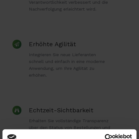
Verantwortlichkeit verbessert und die
Nachverfolgung erleichtert wird.
Erhöhte
Erhöhte Agilität
Agilität
Integrieren Sie neue Lieferanten
schnell und einfach in eine moderne
Anwendung, um Ihre Agilität zu
erhöhen.
Echtzeit-
Echtzeit-Sichtbarkeit
Sichtbarkeit
Erhalten Sie vollständige Transparenz
über den Status von Bestellungen und
die Transaktionshistorie in Echtzeit.