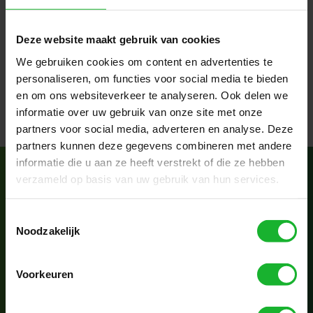
und Volatilität Ihrer Lieferantenbasis sowie der
reinen Menge an Auftrags-,
Lieferplan-,
Artikel-,
Lieferzeitraumdaten und der
Deze website maakt gebruik van cookies
Aktualisierungsfrequenz kann der Wert dieser
We gebruiken cookies om content en advertenties te
App variieren.
Lassen Sie uns gemeinsam
personaliseren, om functies voor social media te bieden
einen Business Case erstellen.
en om ons websiteverkeer te analyseren. Ook delen we
informatie over uw gebruik van onze site met onze
partners voor social media, adverteren en analyse. Deze
partners kunnen deze gegevens combineren met andere
informatie die u aan ze heeft verstrekt of die ze hebben
verzameld op basis van uw gebruik van hun services.
Möchten Sie mehr
erfahren?
Toestemmingsselectie
Noodzakelijk
Erfahren Sie mehr über die vielen
verschiedenen Auftragstypen,
die wir
Voorkeuren
unterstützen,
und den hochgradig
konfigurierbaren Charakter.