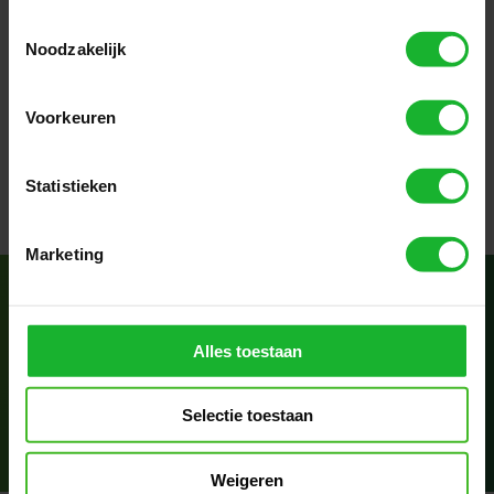
Toestemmingsselectie
Noodzakelijk
Voorkeuren
Statistieken
Marketing
Möchten Sie mehr
Alles toestaan
erfahren?
Demo anfordern
Selectie toestaan
Weigeren