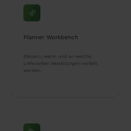
Workbench
informieren
und
zu
inspirieren.
Planner Workbench
Steuern, wann und an welche
Lieferanten Bestellungen verteilt
werden.
Forecast
Collaboration