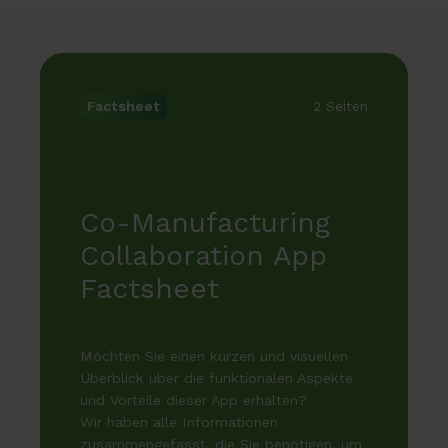
Co-
Manufacturing
2 Seiten
Factsheet
Collaboration
App
Factsheet
Möchten
Sie
Co-Manufacturing
einen
Collaboration App
kurzen
und
Factsheet
visuellen
Überblick
über
Möchten Sie einen kurzen und visuellen
die
Überblick über die funktionalen Aspekte
funktionalen
und Vorteile dieser App erhalten?
Wir haben alle Informationen
Aspekte
zusammengefasst, die Sie benötigen, um