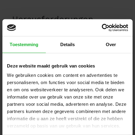
Herausforderungen
erkennen und lösen
Toestemming
Details
Over
Fehlende Transparenz & Kommunikation in Co-
Manufacturing-Prozessen können zu
Missverständnissen, unvollständigen Daten und
Deze website maakt gebruik van cookies
eingeschränkter Sichtbarkeit führen. Sehen Sie
We gebruiken cookies om content en advertenties te
selbst, wie die Co-Manufacturing Plattform
personaliseren, om functies voor social media te bieden
diese Lücken schließt und die
en om ons websiteverkeer te analyseren. Ook delen we
Zusammenarbeit auf allen Ebenen verbessert.
informatie over uw gebruik van onze site met onze
partners voor social media, adverteren en analyse. Deze
partners kunnen deze gegevens combineren met andere
informatie die u aan ze heeft verstrekt of die ze hebben
verzameld op basis van uw gebruik van hun services.